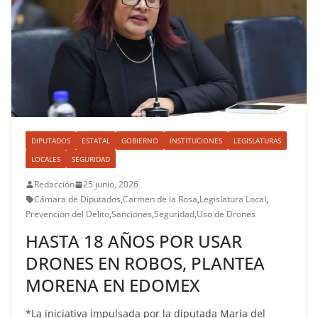
DIPUTADOS
ESTATAL
GOBIERNO
INSTITUCIONES
LEGISLATURAS
LOCALES
SEGURIDAD
Redacción
25 junio, 2026
Cámara de Diputados
,
Carmen de la Rosa
,
Legislatura Local
,
Prevencion del Delito
,
Sanciones
,
Seguridad
,
Uso de Drones
HASTA 18 AÑOS POR USAR
DRONES EN ROBOS, PLANTEA
MORENA EN EDOMEX
*La iniciativa impulsada por la diputada María del