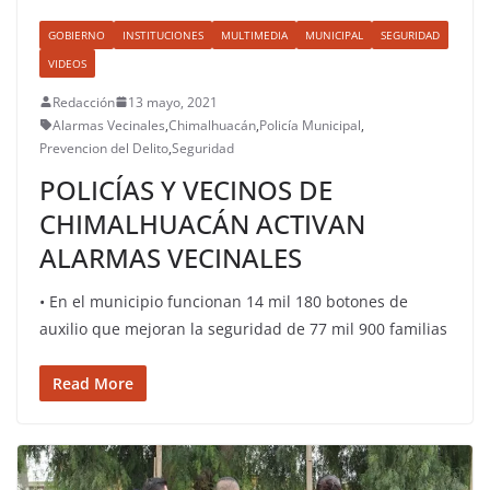
GOBIERNO
INSTITUCIONES
MULTIMEDIA
MUNICIPAL
SEGURIDAD
VIDEOS
Redacción
13 mayo, 2021
Alarmas Vecinales
,
Chimalhuacán
,
Policía Municipal
,
Prevencion del Delito
,
Seguridad
POLICÍAS Y VECINOS DE
CHIMALHUACÁN ACTIVAN
ALARMAS VECINALES
• En el municipio funcionan 14 mil 180 botones de
auxilio que mejoran la seguridad de 77 mil 900 familias
Read More