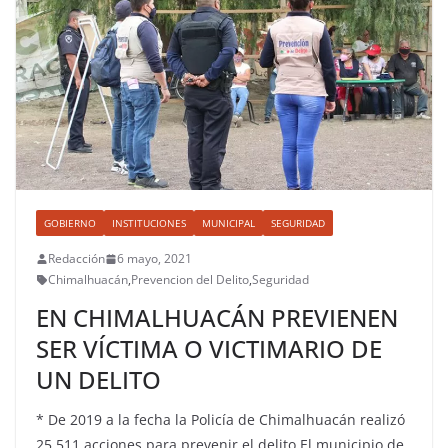
GOBIERNO
INSTITUCIONES
MUNICIPAL
SEGURIDAD
Redacción
6 mayo, 2021
Chimalhuacán
,
Prevencion del Delito
,
Seguridad
EN CHIMALHUACÁN PREVIENEN
SER VÍCTIMA O VICTIMARIO DE
UN DELITO
* De 2019 a la fecha la Policía de Chimalhuacán realizó
25,511 acciones para prevenir el delito El municipio de