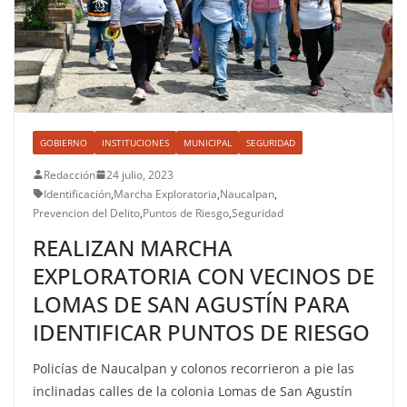
GOBIERNO
INSTITUCIONES
MUNICIPAL
SEGURIDAD
Redacción
24 julio, 2023
Identificación
,
Marcha Exploratoria
,
Naucalpan
,
Prevencion del Delito
,
Puntos de Riesgo
,
Seguridad
REALIZAN MARCHA
EXPLORATORIA CON VECINOS DE
LOMAS DE SAN AGUSTÍN PARA
IDENTIFICAR PUNTOS DE RIESGO
Policías de Naucalpan y colonos recorrieron a pie las
inclinadas calles de la colonia Lomas de San Agustín