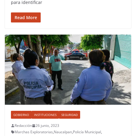
para identificar
Read More
GOBIERNO
INSTITUCIONES
SEGURIDAD
Redacción
26 junio, 2023
Marchas Exploratorias
,
Naucalpan
,
Policía Municipal
,