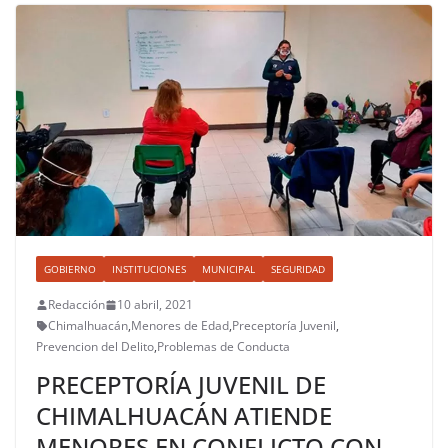
GOBIERNO
INSTITUCIONES
MUNICIPAL
SEGURIDAD
Redacción
10 abril, 2021
Chimalhuacán
,
Menores de Edad
,
Preceptoría Juvenil
,
Prevencion del Delito
,
Problemas de Conducta
PRECEPTORÍA JUVENIL DE
CHIMALHUACÁN ATIENDE
MENORES EN CONFLICTO CON