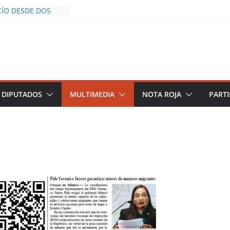
CÍO DESDE DOS
POLICÍA YA LA
O
OS AL INFLUENCER
M DURANTE
 VIVO EN
DESCIENDE A LAS
 Y TERMINA
DIPUTADOS
MULTIMEDIA
NOTA ROJA
PARTI
CHALCO DEFIENDE
SEGURIDAD PESE A
TOS
AZGOS DE
 DEL PLAN
ZA