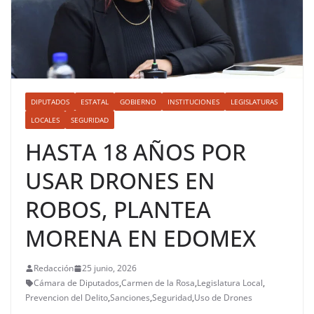
DIPUTADOS
ESTATAL
GOBIERNO
INSTITUCIONES
LEGISLATURAS
LOCALES
SEGURIDAD
HASTA 18 AÑOS POR
USAR DRONES EN
ROBOS, PLANTEA
MORENA EN EDOMEX
Redacción
25 junio, 2026
Cámara de Diputados
,
Carmen de la Rosa
,
Legislatura Local
,
Prevencion del Delito
,
Sanciones
,
Seguridad
,
Uso de Drones