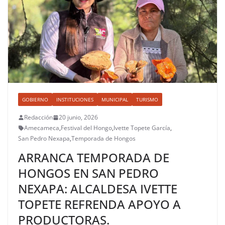
GOBIERNO
INSTITUCIONES
MUNICIPAL
TURISMO
Redacción
20 junio, 2026
Amecameca
,
Festival del Hongo
,
Ivette Topete García
,
San Pedro Nexapa
,
Temporada de Hongos
ARRANCA TEMPORADA DE
HONGOS EN SAN PEDRO
NEXAPA: ALCALDESA IVETTE
TOPETE REFRENDA APOYO A
PRODUCTORAS.