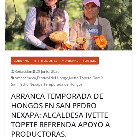
GOBIERNO
INSTITUCIONES
MUNICIPAL
TURISMO
Redacción
20 junio, 2026
Amecameca
,
Festival del Hongo
,
Ivette Topete García
,
San Pedro Nexapa
,
Temporada de Hongos
ARRANCA TEMPORADA DE
HONGOS EN SAN PEDRO
NEXAPA: ALCALDESA IVETTE
TOPETE REFRENDA APOYO A
PRODUCTORAS.