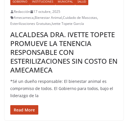
GOBIERNO
INSTITUCIONES
MUNICIPAL
SALUD
Redacción
17 octubre, 2025
Amecameca
,
Bienestar Animal
,
Cuidado de Mascotas
,
Esterilizaciones Gratuitas
,
Ivette Topete García
ALCALDESA DRA. IVETTE TOPETE
PROMUEVE LA TENENCIA
RESPONSABLE CON
ESTERILIZACIONES SIN COSTO EN
AMECAMECA
*Sé un dueño responsable: El bienestar animal es
compromiso de todos. El Gobierno para todos, bajo el
liderazgo de la
Read More