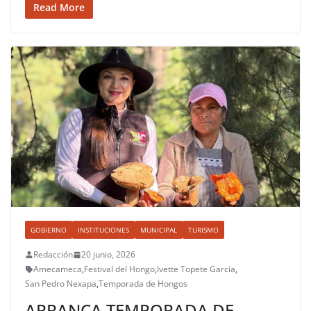
Read More
GOBIERNO
INSTITUCIONES
MUNICIPAL
TURISMO
Redacción
20 junio, 2026
Amecameca
,
Festival del Hongo
,
Ivette Topete García
,
San Pedro Nexapa
,
Temporada de Hongos
ARRANCA TEMPORADA DE