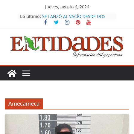
Saltar
jueves, agosto 6, 2026
al
ARROPAN LIDERAZGOS DE
Lo último:
MORENA AVANCE DEL PLAN
contenido
ORIENTE EN NEZA
SE LANZÓ AL VACÍO DESDE DOS
PISOS… PERO LA POLICÍA YA LA
ESPERABA ABAJO
ASESINAN A TIROS AL INFLUENCER
CÉSAR GASTÉLUM DURANTE
TRANSMISIÓN EN VIVO EN
CULIACÁN
VIDEO: HOMBRE DESCIENDE A LAS
VÍAS DEL METRO Y TERMINA
DETENIDO
ALCALDESA DE CHALCO DEFIENDE
ESTRATEGIA DE SEGURIDAD PESE A
HECHOS VIOLENTOS
Amecameca