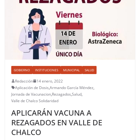
GOBIERNO
INSTITUCIONES
MUNICIPAL
SALUD
Redacción
14 enero, 2022
Aplicación de Dosis
,
Armando García Méndez
,
Jornada de Vacunacion
,
Rezagados
,
Salud
,
Valle de Chalco Solidaridad
APLICARÁN VACUNA A
REZAGADOS EN VALLE DE
CHALCO