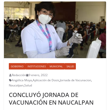
GOBIERNO
INSTITUCIONES
MUNICIPAL
SALUD
Redacción
9 enero, 2022
Angélica Moya
,
Aplicación de Dosis
,
Jornada de Vacunacion
,
Naucalpan
,
Salud
CONCLUYÓ JORNADA DE
VACUNACIÓN EN NAUCALPAN