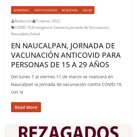
GOBIERNO
INSTITUCIONES
MUNICIPAL
SALUD
Redacción
5 marzo, 2022
COVID-19
,
Emergencia Sanitaria
,
Jornada de Vacunacion
,
Naucalpan
,
Salud
EN NAUCALPAN, JORNADA DE
VACUNACIÓN ANTICOVID PARA
PERSONAS DE 15 A 29 AÑOS
Del lunes 7 al viernes 11 de marzo se realizará en
Naucalpan la jornada de vacunación contra COVID-19,
con la
Read More