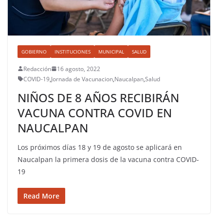
GOBIERNO
INSTITUCIONES
MUNICIPAL
SALUD
Redacción
16 agosto, 2022
COVID-19
,
Jornada de Vacunacion
,
Naucalpan
,
Salud
NIÑOS DE 8 AÑOS RECIBIRÁN
VACUNA CONTRA COVID EN
NAUCALPAN
Los próximos días 18 y 19 de agosto se aplicará en
Naucalpan la primera dosis de la vacuna contra COVID-
19
Read More