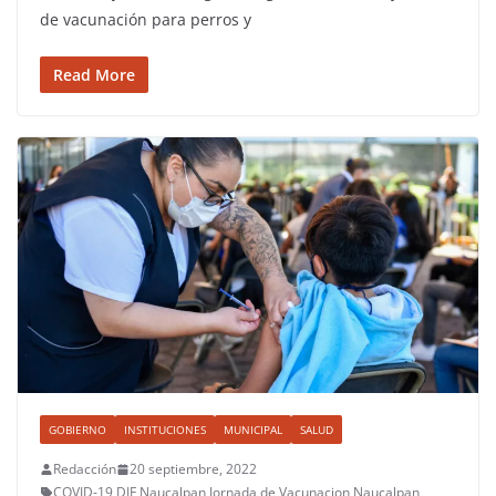
de vacunación para perros y
Read More
GOBIERNO
INSTITUCIONES
MUNICIPAL
SALUD
Redacción
20 septiembre, 2022
COVID-19
,
DIF Naucalpan
,
Jornada de Vacunacion
,
Naucalpan
,