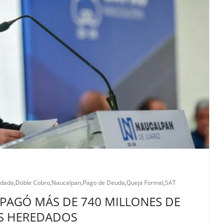
edada
,
Doble Cobro
,
Naucalpan
,
Pago de Deuda
,
Queja Formal
,
SAT
PAGÓ MÁS DE 740 MILLONES DE
ES HEREDADOS