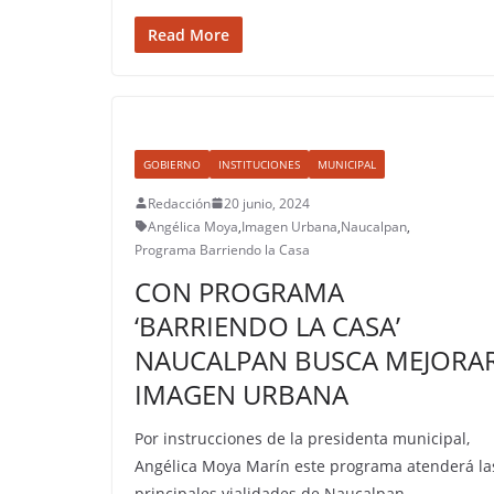
Read More
GOBIERNO
INSTITUCIONES
MUNICIPAL
Redacción
20 junio, 2024
Angélica Moya
,
Imagen Urbana
,
Naucalpan
,
Programa Barriendo la Casa
CON PROGRAMA
‘BARRIENDO LA CASA’
NAUCALPAN BUSCA MEJORA
IMAGEN URBANA
Por instrucciones de la presidenta municipal,
Angélica Moya Marín este programa atenderá la
principales vialidades de Naucalpan.