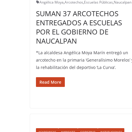
Angélica Moya
,
Arcotechos
,
Escuelas Públicas
,
Naucalpan
SUMAN 37 ARCOTECHOS
ENTREGADOS A ESCUELAS
POR EL GOBIERNO DE
NAUCALPAN
*La alcaldesa Angélica Moya Marín entregó un
arcotecho en la primaria ‘Generalísimo Morelos’ 
la rehabilitación del deportivo ‘La Curva’.
Read More
ACADEMICAS
AMBIENTE
GOBIERNO
INSTITUCIONES