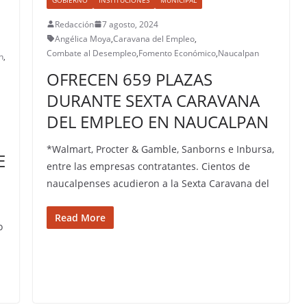
Redacción
7 agosto, 2024
Angélica Moya
,
Caravana del Empleo
,
Combate al Desempleo
,
Fomento Económico
,
Naucalpan
n
,
OFRECEN 659 PLAZAS
DURANTE SEXTA CARAVANA
DEL EMPLEO EN NAUCALPAN
*Walmart, Procter & Gamble, Sanborns e Inbursa,
E
entre las empresas contratantes. Cientos de
naucalpenses acudieron a la Sexta Caravana del
Read More
o