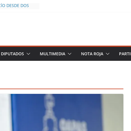
CÍO DESDE DOS
POLICÍA YA LA
O
OS AL INFLUENCER
M DURANTE
 VIVO EN
DESCIENDE A LAS
 Y TERMINA
DIPUTADOS
MULTIMEDIA
NOTA ROJA
PARTI
CHALCO DEFIENDE
SEGURIDAD PESE A
TOS
AZGOS DE
 DEL PLAN
ZA