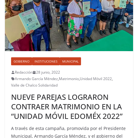
GOBIERNO
INSTITUCIONES
MUNICIPAL
Redacción
28 junio, 2022
Armando García Méndez
,
Matrimonio
,
Unidad Móvil 2022
,
Valle de Chalco Solidaridad
NUEVE PAREJAS LOGRARON
CONTRAER MATRIMONIO EN LA
“UNIDAD MÓVIL EDOMÉX 2022”
A través de esta campaña, promovida por el Presidente
Municipal, Armando García Méndez, y el gobierno del