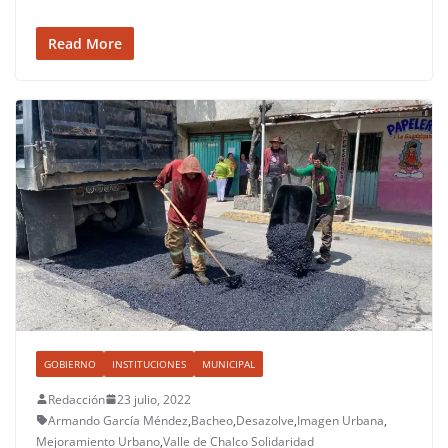
Read More
GOBIERNO
INSTITUCIONES
MUNICIPAL
Redacción
23 julio, 2022
Armando García Méndez
,
Bacheo
,
Desazolve
,
Imagen Urbana
,
Mejoramiento Urbano
,
Valle de Chalco Solidaridad