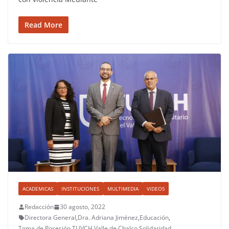
Read More
ACADEMICAS
INSTITUCIONES
MULTIMEDIA
VIDEOS
Redacción
30 agosto, 2022
Directora General
,
Dra. Adriana Jiménez
,
Educación
,
Toma de Posesión
,
TUVCH
,
Valle de Chalco Solidaridad