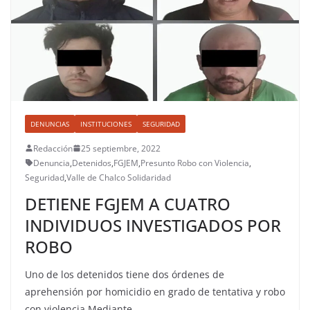
DENUNCIAS
INSTITUCIONES
SEGURIDAD
Redacción
25 septiembre, 2022
Denuncia
,
Detenidos
,
FGJEM
,
Presunto Robo con Violencia
,
Seguridad
,
Valle de Chalco Solidaridad
DETIENE FGJEM A CUATRO
INDIVIDUOS INVESTIGADOS POR
ROBO
Uno de los detenidos tiene dos órdenes de
aprehensión por homicidio en grado de tentativa y robo
con violencia Mediante