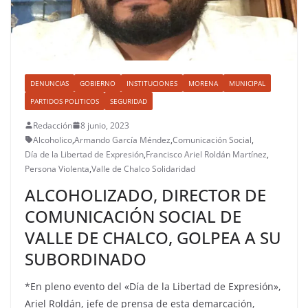
DENUNCIAS
GOBIERNO
INSTITUCIONES
MORENA
MUNICIPAL
PARTIDOS POLITICOS
SEGURIDAD
Redacción
8 junio, 2023
Alcoholico
,
Armando García Méndez
,
Comunicación Social
,
Día de la Libertad de Expresión
,
Francisco Ariel Roldán Martínez
,
Persona Violenta
,
Valle de Chalco Solidaridad
ALCOHOLIZADO, DIRECTOR DE
COMUNICACIÓN SOCIAL DE
VALLE DE CHALCO, GOLPEA A SU
SUBORDINADO
*En pleno evento del «Día de la Libertad de Expresión»,
Ariel Roldán, jefe de prensa de esta demarcación,