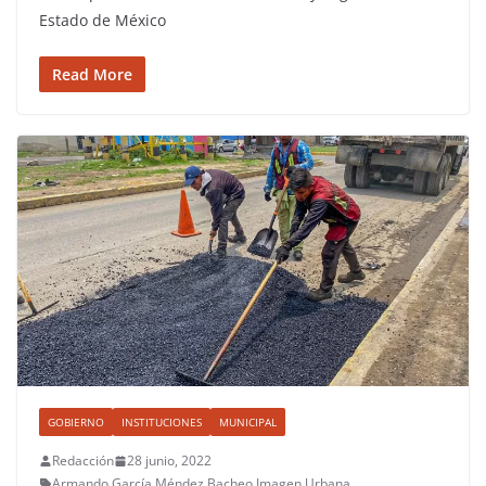
Estado de México
Read More
GOBIERNO
INSTITUCIONES
MUNICIPAL
Redacción
28 junio, 2022
Armando García Méndez
,
Bacheo
,
Imagen Urbana
,