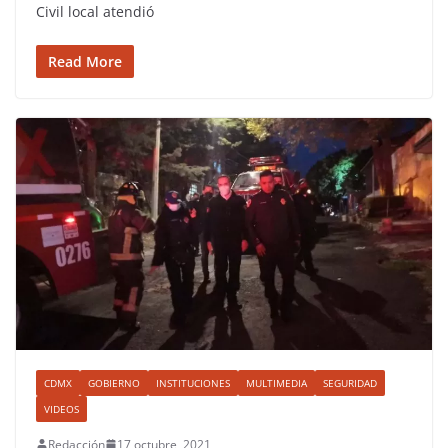
Civil local atendió
Read More
CDMX
GOBIERNO
INSTITUCIONES
MULTIMEDIA
SEGURIDAD
VIDEOS
Redacción
17 octubre, 2021