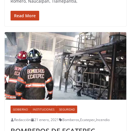
Romero, Naucalpan, Tlalnepantla,
Read More
GOBIERNO
INSTITUCIONES
SEGURIDAD
Redacción
21 enero, 2021
Bomberos
,
Ecatepec
,
Incendio
BOMBEROS DE ECATEPEC