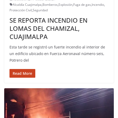
Alcaldía Cuajimalpa
,
Bomberos
,
Explosión
,
Fuga de gas
,
Incendio
,
Protección Civil
,
Seguridad
SE REPORTA INCENDIO EN
LOMAS DEL CHAMIZAL,
CUAJIMALPA
Esta tarde se registró un fuerte incendio al interior de
un edificio ubicado en Fuerza Aeronaval número seis,
Potrero del
Read More