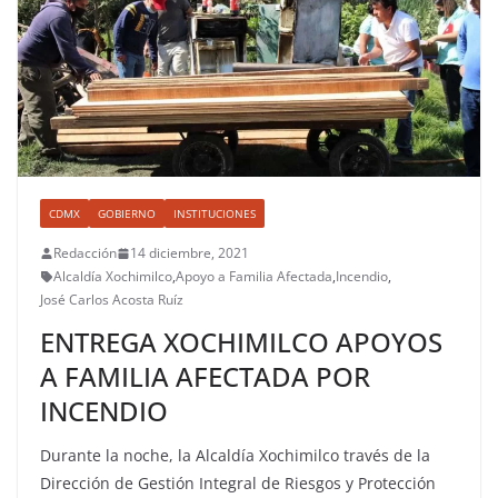
CDMX
GOBIERNO
INSTITUCIONES
Redacción
14 diciembre, 2021
Alcaldía Xochimilco
,
Apoyo a Familia Afectada
,
Incendio
,
José Carlos Acosta Ruíz
ENTREGA XOCHIMILCO APOYOS
A FAMILIA AFECTADA POR
INCENDIO
Durante la noche, la Alcaldía Xochimilco través de la
Dirección de Gestión Integral de Riesgos y Protección