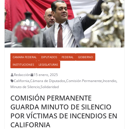
CAMARA FEDERAL
DIPUTADOS
FEDERAL
GOBIERNO
INSTITUCIONES
LEGISLATURAS
Redacción
15 enero, 2025
California
,
Cámara de Diputados
,
Comisión Permanente
,
Incendio
,
Minuto de Silencio
,
Solidaridad
COMISIÓN PERMANENTE
GUARDA MINUTO DE SILENCIO
POR VÍCTIMAS DE INCENDIOS EN
CALIFORNIA