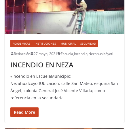
ACADEMICAS
INSTITUCIONES
MUNICIPAL
SEGURIDAD
Redacción
27 mayo, 2021
Escuela
,
Incendio
,
Nezahualcóyotl
INCENDIO EN NEZA
«Incendio en EscuelaMunicipio:
NezahualcóyotlUbicación: calle San Mateo, esquina San
Ángel, colonia General José Vicente Villada; como
referencia en la secundaria
Read More