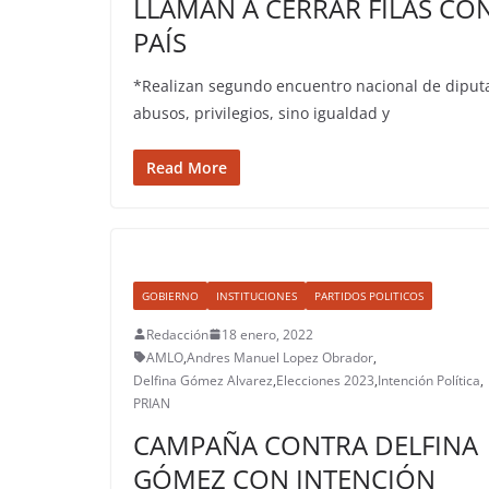
LLAMAN A CERRAR FILAS CON
PAÍS
*Realizan segundo encuentro nacional de diputa
abusos, privilegios, sino igualdad y
Read More
GOBIERNO
INSTITUCIONES
PARTIDOS POLITICOS
Redacción
18 enero, 2022
AMLO
,
Andres Manuel Lopez Obrador
,
Delfina Gómez Alvarez
,
Elecciones 2023
,
Intención Política
,
PRIAN
CAMPAÑA CONTRA DELFINA
GÓMEZ CON INTENCIÓN