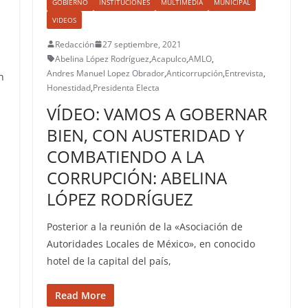
GOBIERNO
INSTITUCIONES
MULTIMEDIA
MUNICIPAL
VIDEOS
Redacción
27 septiembre, 2021
Abelina López Rodríguez
,
Acapulco
,
AMLO
,
Andres Manuel Lopez Obrador
,
Anticorrupción
,
Entrevista
,
n
Honestidad
,
Presidenta Electa
VÍDEO: VAMOS A GOBERNAR
BIEN, CON AUSTERIDAD Y
COMBATIENDO A LA
CORRUPCIÓN: ABELINA
LÓPEZ RODRÍGUEZ
Posterior a la reunión de la «Asociación de
Autoridades Locales de México», en conocido
hotel de la capital del país,
Read More