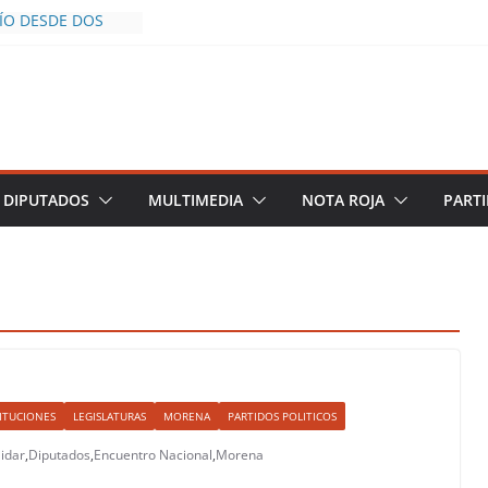
CÍO DESDE DOS
POLICÍA YA LA
S AL INFLUENCER
M DURANTE
 VIVO EN
DESCIENDE A LAS
 Y TERMINA
DIPUTADOS
MULTIMEDIA
NOTA ROJA
PARTI
HALCO DEFIENDE
EGURIDAD PESE A
TOS
AZGOS DE
 DEL PLAN
A
ITUCIONES
LEGISLATURAS
MORENA
PARTIDOS POLITICOS
idar
,
Diputados
,
Encuentro Nacional
,
Morena