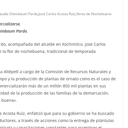
laudia Sheinbaum Pardo
,
José Carlos Acosta Ruíz
,
Venta de Nochebuena
rcializarse.
Sheinbaum Pardo.
rdo, acompañada del alcalde en Xochimilco, José Carlos
e la flor de nochebuena, tradicional de temporada
 Altépetl a cargo de la Comisión de Recursos Naturales y
mpo y la producción de plantas de ornato como es el caso de
omercializarán más de un millón 850 mil plantas en sus
lidad de la producción de las familias de la demarcación,
a buena».
los Acosta Ruíz, enfatizó que para su gobierno se ha buscado
uctores, a través de acciones como la entrega de plántulas
ícola y capacitaciones constantes para incentivar el