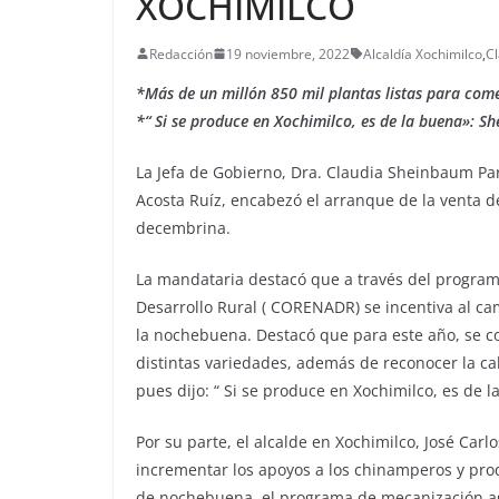
XOCHIMILCO
Redacción
19 noviembre, 2022
Alcaldía Xochimilco
,
C
*Más de un millón 850 mil plantas listas para come
*“ Si se produce en Xochimilco, es de la buena»: 
La Jefa de Gobierno, Dra. Claudia Sheinbaum Pa
Acosta Ruíz, encabezó el arranque de la venta d
decembrina.
La mandataria destacó que a través del programa
Desarrollo Rural ( CORENADR) se incentiva al ca
la nochebuena. Destacó que para este año, se c
distintas variedades, además de reconocer la ca
pues dijo: “ Si se produce en Xochimilco, es de l
Por su parte, el alcalde en Xochimilco, José Car
incrementar los apoyos a los chinamperos y prod
de nochebuena, el programa de mecanización agr