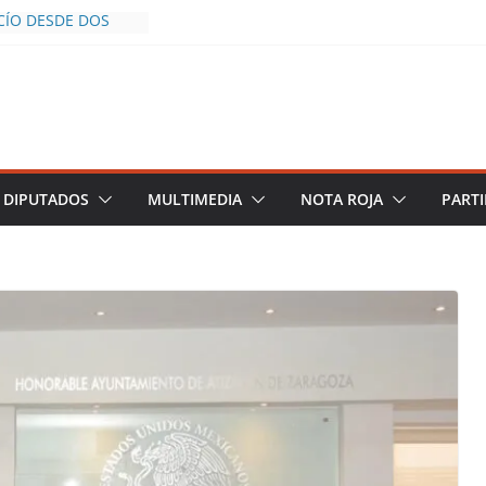
CÍO DESDE DOS
POLICÍA YA LA
O
OS AL INFLUENCER
UM DURANTE
N VIVO EN
 DESCIENDE A LAS
 Y TERMINA
DIPUTADOS
MULTIMEDIA
NOTA ROJA
PARTI
CHALCO DEFIENDE
SEGURIDAD PESE A
TOS
AZGOS DE
 DEL PLAN
ZA