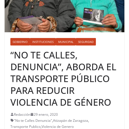
GOBIERNO
INSTITUCIONES
MUNICIPAL
SEGURIDAD
“NO TE CALLES,
DENUNCIA”, ABORDA EL
TRANSPORTE PÚBLICO
PARA REDUCIR
VIOLENCIA DE GÉNERO
Redacción
29 enero, 2020
"No te Calles Denuncia"
,
Atizapán de Zaragoza
,
Transporte Publico
,
Violencia de Genero