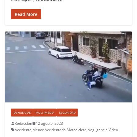
Read More
DENUNCIAS
MULTIMEDIA
SEGURIDAD
Redacción
12 agosto, 2023
Accidente
,
Menor Accidentada
,
Motocicleta
,
Negligencia
,
Video