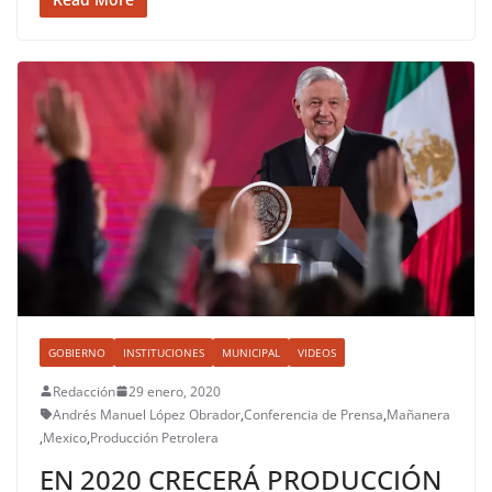
GOBIERNO
INSTITUCIONES
MUNICIPAL
VIDEOS
Redacción
29 enero, 2020
Andrés Manuel López Obrador
,
Conferencia de Prensa
,
Mañanera
,
Mexico
,
Producción Petrolera
EN 2020 CRECERÁ PRODUCCIÓN