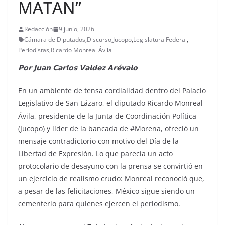
MATAN”
Redacción
9 junio, 2026
Cámara de Diputados
,
Discurso
,
Jucopo
,
Legislatura Federal
,
Periodistas
,
Ricardo Monreal Ávila
𝗣𝗼𝗿 𝗝𝘂𝗮𝗻 𝗖𝗮𝗿𝗹𝗼𝘀 𝗩𝗮𝗹𝗱𝗲𝘇 𝗔𝗿𝗲́𝘃𝗮𝗹𝗼
En un ambiente de tensa cordialidad dentro del Palacio
Legislativo de San Lázaro, el diputado Ricardo Monreal
Ávila, presidente de la Junta de Coordinación Política
(Jucopo) y líder de la bancada de #Morena, ofreció un
mensaje contradictorio con motivo del Día de la
Libertad de Expresión. Lo que parecía un acto
protocolario de desayuno con la prensa se convirtió en
un ejercicio de realismo crudo: Monreal reconoció que,
a pesar de las felicitaciones, México sigue siendo un
cementerio para quienes ejercen el periodismo.