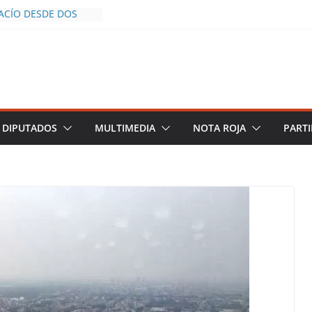
VACÍO DESDE DOS
A POLICÍA YA LA
JO
ROS AL INFLUENCER
LUM DURANTE
EN VIVO EN
E DESCIENDE A LAS
RO Y TERMINA
DIPUTADOS
MULTIMEDIA
NOTA ROJA
PARTI
 CHALCO DEFIENDE
E SEGURIDAD PESE A
ENTOS
RAZGOS DE
CE DEL PLAN
EZA