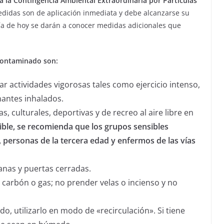
va la Contingencia Ambiental Extraordinaria por Partículas
 medidas son de aplicación inmediata y debe alcanzarse su
l día de hoy se darán a conocer medidas adicionales que
 contaminado son:
izar actividades vigorosas tales como ejercicio intenso,
nantes inhalados.
as, culturales, deportivas y de recreo al aire libre en
ible, se recomienda que los grupos sensibles
 personas de la tercera edad y enfermos de las vías
anas y puertas cerradas.
, carbón o gas; no prender velas o incienso y no
o, utilizarlo en modo de «recirculación». Si tiene