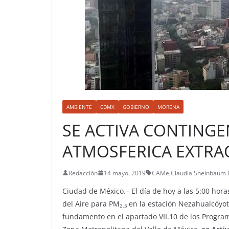
AMBIENTE
CDMX
GOBIERNO
MORENA
SE ACTIVA CONTINGE
ATMOSFERICA EXTRA
Redacción
14 mayo, 2019
CAMe
,
Claudia Sheinbaum 
Ciudad de México.– El día de hoy a las 5:00 hora
del Aire para PM
en la estación Nezahualcóyotl
2.5
fundamento en el apartado VII.10 de los Progra