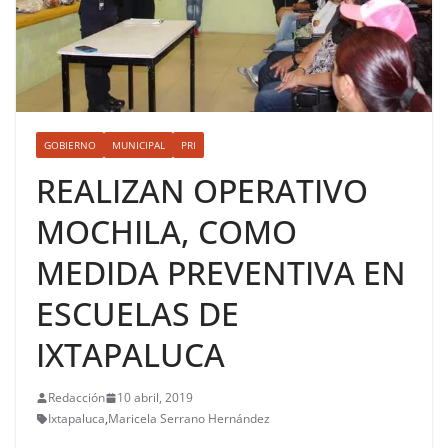
GOBIERNO
MUNICIPAL
PRI
REALIZAN OPERATIVO
MOCHILA, COMO
MEDIDA PREVENTIVA EN
ESCUELAS DE
IXTAPALUCA
Redacción
10 abril, 2019
Ixtapaluca
,
Maricela Serrano Hernández