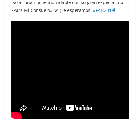
pasar una noche inolvidable con su gran espectáculo
«Para Mi Consuelo»
¡Te esperamos!
#FAN2019l