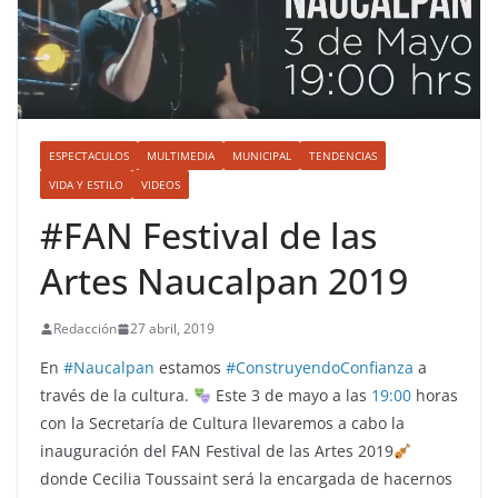
ESPECTACULOS
MULTIMEDIA
MUNICIPAL
TENDENCIAS
VIDA Y ESTILO
VIDEOS
#FAN Festival de las
Artes Naucalpan 2019
Redacción
27 abril, 2019
En
#Naucalpan
estamos
#ConstruyendoConfianza
a
través de la cultura.
Este 3 de mayo a las
19:00
horas
con la Secretaría de Cultura llevaremos a cabo la
inauguración del FAN Festival de las Artes 2019
donde Cecilia Toussaint será la encargada de hacernos