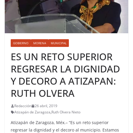
GOBIERNO
MORENA
MUNICIPAL
ES UN RETO SUPERIOR
REGRESAR LA DIGNIDAD
Y DECORO A ATIZAPAN:
RUTH OLVERA
Redacción
26 abril, 2019
Atizapán de Zaragoza
,
Ruth Olvera Nieto
Atizapán de Zaragoza, Méx.– “Es un reto superior
regresar la dignidad y el decoro al municipio. Estamos