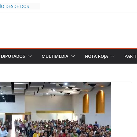
CÍO DESDE DOS
POLICÍA YA LA
S AL INFLUENCER
M DURANTE
 VIVO EN
DESCIENDE A LAS
 Y TERMINA
DIPUTADOS
MULTIMEDIA
NOTA ROJA
PARTI
HALCO DEFIENDE
EGURIDAD PESE A
TOS
AZGOS DE
 DEL PLAN
A