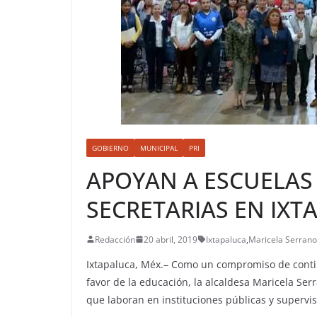
GOBIERNO
MUNICIPAL
PRI
APOYAN A ESCUELAS
SECRETARIAS EN IXT
Redacción
20 abril, 2019
Ixtapaluca
,
Maricela Serran
Ixtapaluca, Méx.– Como un compromiso de conti
favor de la educación, la alcaldesa Maricela Ser
que laboran en instituciones públicas y supervis