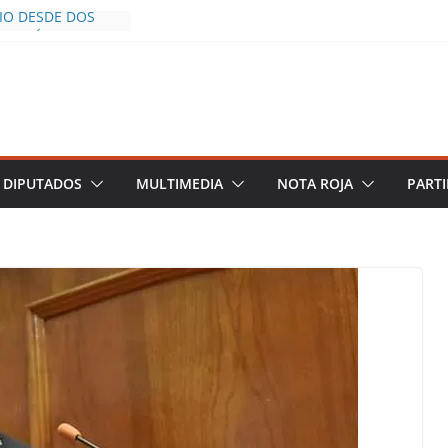
CÍO DESDE DOS
POLICÍA YA LA
S AL INFLUENCER
M DURANTE
 VIVO EN
DESCIENDE A LAS
 Y TERMINA
DIPUTADOS
MULTIMEDIA
NOTA ROJA
PARTI
HALCO DEFIENDE
EGURIDAD PESE A
TOS
AZGOS DE
 DEL PLAN
A