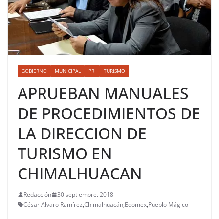
GOBIERNO
MUNICIPAL
PRI
TURISMO
APRUEBAN MANUALES
DE PROCEDIMIENTOS DE
LA DIRECCION DE
TURISMO EN
CHIMALHUACAN
Redacción
30 septiembre, 2018
César Alvaro Ramírez
,
Chimalhuacán
,
Edomex
,
Pueblo Mágico