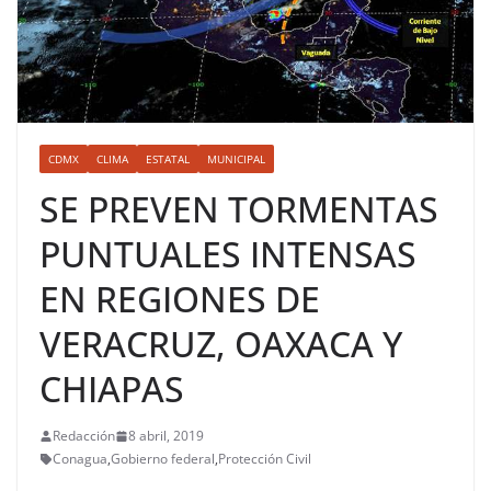
CDMX
CLIMA
ESTATAL
MUNICIPAL
SE PREVEN TORMENTAS
PUNTUALES INTENSAS
EN REGIONES DE
VERACRUZ, OAXACA Y
CHIAPAS
Redacción
8 abril, 2019
Conagua
,
Gobierno federal
,
Protección Civil