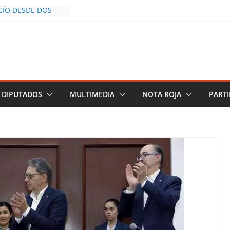
CÍO DESDE DOS
POLICÍA YA LA
O
OS AL INFLUENCER
UM DURANTE
N VIVO EN
 DESCIENDE A LAS
 Y TERMINA
DIPUTADOS
MULTIMEDIA
NOTA ROJA
PARTI
CHALCO DEFIENDE
SEGURIDAD PESE A
TOS
AZGOS DE
 DEL PLAN
ZA