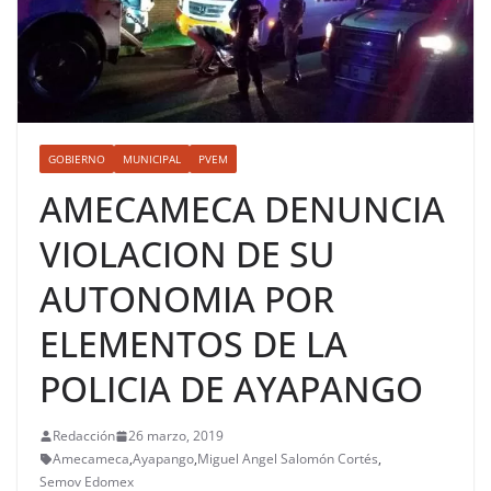
GOBIERNO
MUNICIPAL
PVEM
AMECAMECA DENUNCIA
VIOLACION DE SU
AUTONOMIA POR
ELEMENTOS DE LA
POLICIA DE AYAPANGO
Redacción
26 marzo, 2019
Amecameca
,
Ayapango
,
Miguel Angel Salomón Cortés
,
Semov Edomex