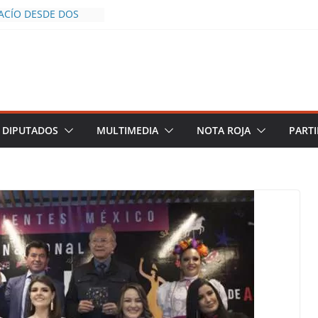
VACÍO DESDE DOS
A POLICÍA YA LA
JO
ROS AL INFLUENCER
LUM DURANTE
EN VIVO EN
E DESCIENDE A LAS
RO Y TERMINA
DIPUTADOS
MULTIMEDIA
NOTA ROJA
PARTI
 CHALCO DEFIENDE
E SEGURIDAD PESE A
ENTOS
RAZGOS DE
CE DEL PLAN
EZA