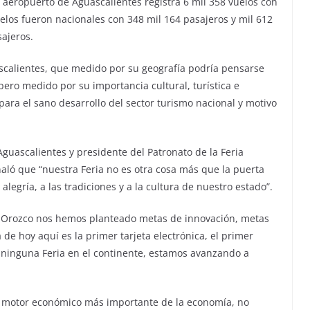
l aeropuerto de Aguascalientes registra 6 mil 358 vuelos con
uelos fueron nacionales con 348 mil 164 pasajeros y mil 612
sajeros.
calientes, que medido por su geografía podría pensarse
ero medido por su importancia cultural, turística e
para el sano desarrollo del sector turismo nacional y motivo
guascalientes y presidente del Patronato de la Feria
aló que “nuestra Feria no es otra cosa más que la puerta
legría, a las tradiciones y a la cultura de nuestro estado”.
n Orozco nos hemos planteado metas de innovación, metas
 de hoy aquí es la primer tarjeta electrónica, el primer
 ninguna Feria en el continente, estamos avanzando a
o motor económico más importante de la economía, no