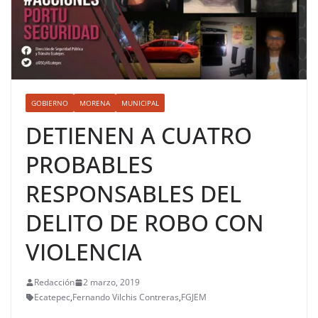
GOBIERNO
MORENA
MUNICIPAL
DETIENEN A CUATRO
PROBABLES
RESPONSABLES DEL
DELITO DE ROBO CON
VIOLENCIA
Redacción
2 marzo, 2019
Ecatepec
,
Fernando Vilchis Contreras
,
FGJEM