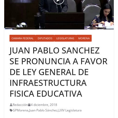
CAMARA FEDERAL
DIPUTADOS
LEGISLATURAS
MORENA
JUAN PABLO SANCHEZ
SE PRONUNCIA A FAVOR
DE LEY GENERAL DE
INFRAESTRUCTURA
FISICA EDUCATIVA
Redacción
4 diciembre, 2018
GPMorena
,
Juan Pablo Sánchez
,
LXIV Legislatura