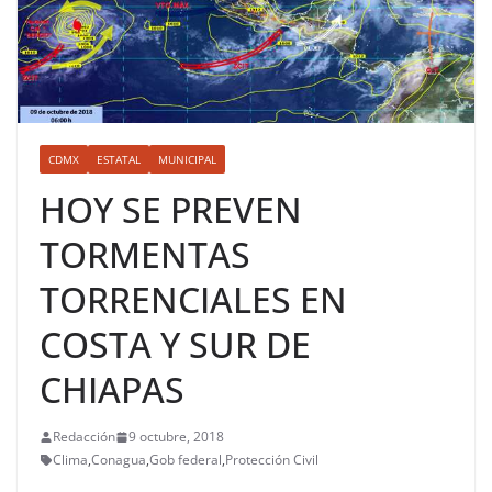
CDMX
ESTATAL
MUNICIPAL
HOY SE PREVEN
TORMENTAS
TORRENCIALES EN
COSTA Y SUR DE
CHIAPAS
Redacción
9 octubre, 2018
Clima
,
Conagua
,
Gob federal
,
Protección Civil