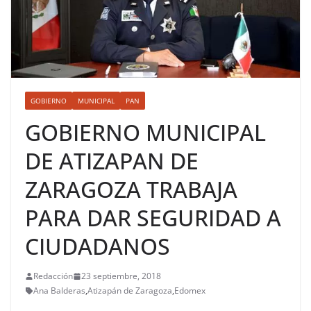
GOBIERNO
MUNICIPAL
PAN
GOBIERNO MUNICIPAL
DE ATIZAPAN DE
ZARAGOZA TRABAJA
PARA DAR SEGURIDAD A
CIUDADANOS
Redacción
23 septiembre, 2018
Ana Balderas
,
Atizapán de Zaragoza
,
Edomex