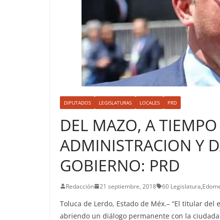
DIPUTADOS
LEGISLATURAS
LOCALES
PRD
DEL MAZO, A TIEMPO
ADMINISTRACION Y 
GOBIERNO: PRD
Redacción
21 septiembre, 2018
60 Legislatura
,
Edom
Toluca de Lerdo, Estado de Méx.– “El titular del 
abriendo un diálogo permanente con la ciudadanía,