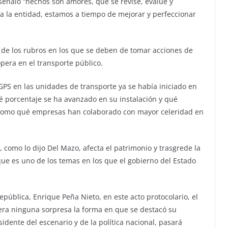
 señaló “hechos son amores, que se revise, evalué y
da la entidad, estamos a tiempo de mejorar y perfeccionar
 de los rubros en los que se deben de tomar acciones de
pera en el transporte público.
 GPS en las unidades de transporte ya se había iniciado en
ué porcentaje se ha avanzado en su instalación y qué
í como qué empresas han colaborado con mayor celeridad en
 como lo dijo Del Mazo, afecta el patrimonio y trasgrede la
que es uno de los temas en los que el gobierno del Estado
República, Enrique Peña Nieto, en este acto protocolario, el
 era ninguna sorpresa la forma en que se destacó su
idente del escenario y de la política nacional, pasará