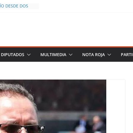
CÍO DESDE DOS
POLICÍA YA LA
S AL INFLUENCER
M DURANTE
 VIVO EN
DESCIENDE A LAS
 Y TERMINA
DIPUTADOS
MULTIMEDIA
NOTA ROJA
PARTI
HALCO DEFIENDE
EGURIDAD PESE A
TOS
AZGOS DE
 DEL PLAN
A