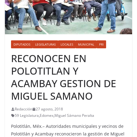
DIPUTADOS
LEGISLATURAS
LOCALES
MUNICIPAL
PRI
RECONOCEN EN
POLOTITLAN Y
ACAMBAY GESTION DE
MIGUEL SAMANO
Redacción
27 agosto, 2018
59 Legislatura
,
Edomex
,
Miguel Sámano Peralta
Polotitlán, Méx.– Autoridades municipales y vecinos de
Polotitlán y Acambay reconocieron la gestión de Miguel