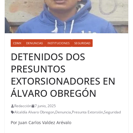
CDMX
DENUNCIAS
INSTITUCIONES
SEGURIDAD
DETENIDOS DOS
PRESUNTOS
EXTORSIONADORES EN
ÁLVARO OBREGÓN
Redacción
7 junio, 2025
Alcaldía Alvaro Obregon
,
Denuncia
,
Presunta Extorsión
,
Seguridad
Por Juan Carlos Valdez Arévalo