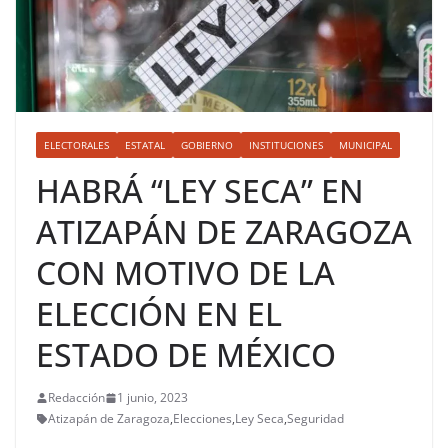
ELECTORALES
ESTATAL
GOBIERNO
INSTITUCIONES
MUNICIPAL
HABRÁ “LEY SECA” EN
ATIZAPÁN DE ZARAGOZA
CON MOTIVO DE LA
ELECCIÓN EN EL
ESTADO DE MÉXICO
Redacción
1 junio, 2023
Atizapán de Zaragoza
,
Elecciones
,
Ley Seca
,
Seguridad