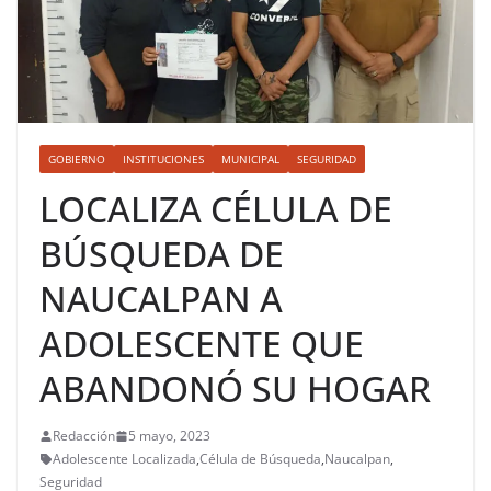
GOBIERNO
INSTITUCIONES
MUNICIPAL
SEGURIDAD
LOCALIZA CÉLULA DE
BÚSQUEDA DE
NAUCALPAN A
ADOLESCENTE QUE
ABANDONÓ SU HOGAR
Redacción
5 mayo, 2023
Adolescente Localizada
,
Célula de Búsqueda
,
Naucalpan
,
Seguridad