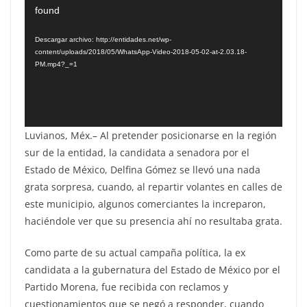
found
de
vídeo
Descargar archivo: http://entidades.net/wp-
content/uploads/2018/05/WhatsApp-Video-2018-05-02-at-2.03.18-
PM.mp4?_=1
Luvianos, Méx.– Al pretender posicionarse en la región
sur de la entidad, la candidata a senadora por el
Estado de México, Delfina Gómez se llevó una nada
grata sorpresa, cuando, al repartir volantes en calles de
este municipio, algunos comerciantes la increparon,
haciéndole ver que su presencia ahí no resultaba grata.
Como parte de su actual campaña política, la ex
candidata a la gubernatura del Estado de México por el
Partido Morena, fue recibida con reclamos y
cuestionamientos que se negó a responder, cuando