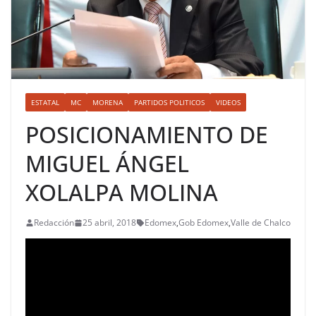
ESTATAL
MC
MORENA
PARTIDOS POLITICOS
VIDEOS
POSICIONAMIENTO DE
MIGUEL ÁNGEL
XOLALPA MOLINA
Redacción
25 abril, 2018
Edomex
,
Gob Edomex
,
Valle de Chalco