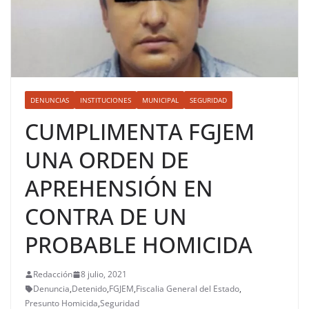
DENUNCIAS
INSTITUCIONES
MUNICIPAL
SEGURIDAD
CUMPLIMENTA FGJEM
UNA ORDEN DE
APREHENSIÓN EN
CONTRA DE UN
PROBABLE HOMICIDA
Redacción
8 julio, 2021
Denuncia
,
Detenido
,
FGJEM
,
Fiscalia General del Estado
,
Presunto Homicida
,
Seguridad