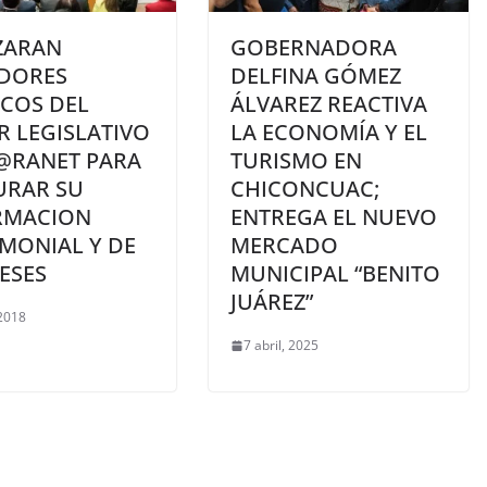
ZARAN
GOBERNADORA
IDORES
DELFINA GÓMEZ
ICOS DEL
ÁLVAREZ REACTIVA
R LEGISLATIVO
LA ECONOMÍA Y EL
@RANET PARA
TURISMO EN
URAR SU
CHICONCUAC;
RMACION
ENTREGA EL NUEVO
MONIAL Y DE
MERCADO
ESES
MUNICIPAL “BENITO
JUÁREZ”
 2018
7 abril, 2025