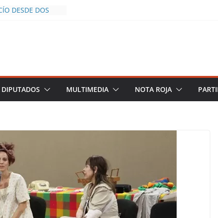
CÍO DESDE DOS
POLICÍA YA LA
O
OS AL INFLUENCER
UM DURANTE
N VIVO EN
 DESCIENDE A LAS
 Y TERMINA
DIPUTADOS
MULTIMEDIA
NOTA ROJA
PARTI
CHALCO DEFIENDE
SEGURIDAD PESE A
TOS
AZGOS DE
 DEL PLAN
ZA