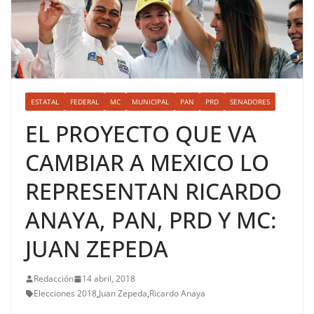
ESTATAL
FEDERAL
MC
MUNICIPAL
PAN
PRD
SENADORES
EL PROYECTO QUE VA
CAMBIAR A MEXICO LO
REPRESENTAN RICARDO
ANAYA, PAN, PRD Y MC:
JUAN ZEPEDA
Redacción
14 abril, 2018
Elecciones 2018
,
Juan Zepeda
,
Ricardo Anaya