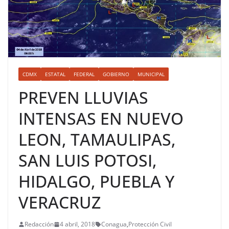
CDMX
ESTATAL
FEDERAL
GOBIERNO
MUNICIPAL
PREVEN LLUVIAS
INTENSAS EN NUEVO
LEON, TAMAULIPAS,
SAN LUIS POTOSI,
HIDALGO, PUEBLA Y
VERACRUZ
Redacción
4 abril, 2018
Conagua
,
Protección Civil