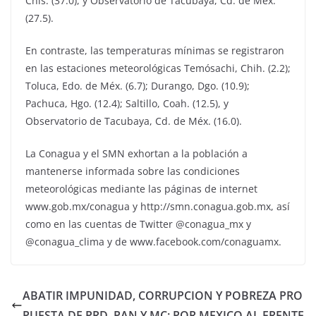
Chis. (37.0), y Observatorio de Tacubaya, Cd. de Méx.
(27.5).
En contraste, las temperaturas mínimas se registraron
en las estaciones meteorológicas Temósachi, Chih. (2.2);
Toluca, Edo. de Méx. (6.7); Durango, Dgo. (10.9);
Pachuca, Hgo. (12.4); Saltillo, Coah. (12.5), y
Observatorio de Tacubaya, Cd. de Méx. (16.0).
La Conagua y el SMN exhortan a la población a
mantenerse informada sobre las condiciones
meteorológicas mediante las páginas de internet
www.gob.mx/conagua y http://smn.conagua.gob.mx, así
como en las cuentas de Twitter @conagua_mx y
@conagua_clima y de www.facebook.com/conaguamx.
ABATIR IMPUNIDAD, CORRUPCION Y POBREZA PRO
PUESTA DE PRD, PAN Y MC: POR MEXICO AL FRENTE