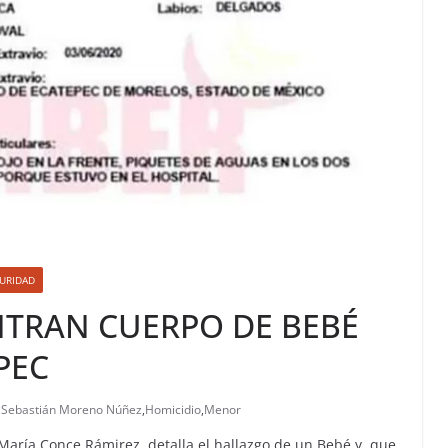
URIDAD
TRAN CUERPO DE BEBÉ
PEC
k Sebastián Moreno Núñez
,
Homicidio
,
Menor
 María Conce Rámirez, detalla el hallazgo de un Bebé y, que