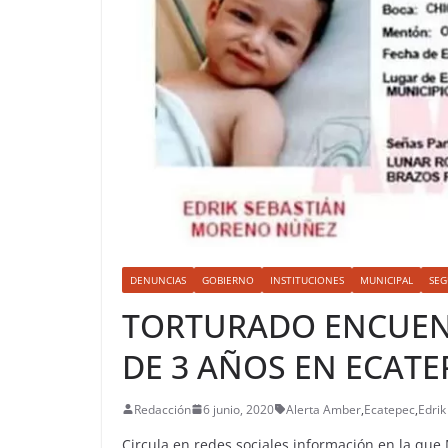
DENUNCIAS
GOBIERNO
INSTITUCIONES
MUNICIPAL
SEG
TORTURADO ENCUEN
DE 3 AÑOS EN ECATE
Redacción
6 junio, 2020
Alerta Amber
,
Ecatepec
,
Edri
Circula en redes sociales información en la que