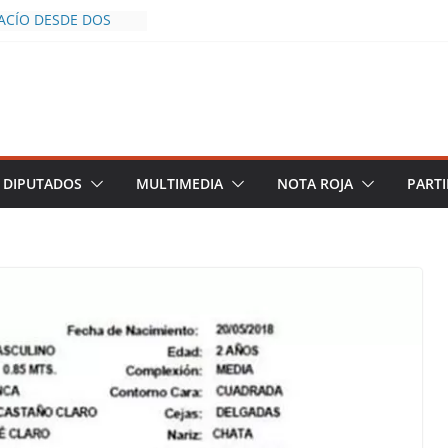
VACÍO DESDE DOS
A POLICÍA YA LA
JO
ROS AL INFLUENCER
LUM DURANTE
EN VIVO EN
E DESCIENDE A LAS
RO Y TERMINA
DIPUTADOS
MULTIMEDIA
NOTA ROJA
PARTI
 CHALCO DEFIENDE
E SEGURIDAD PESE A
ENTOS
RAZGOS DE
CE DEL PLAN
EZA