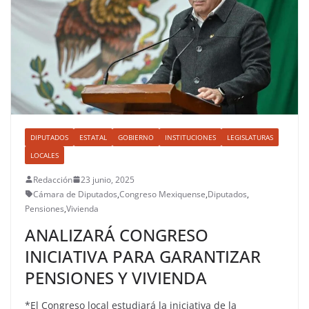
DIPUTADOS
ESTATAL
GOBIERNO
INSTITUCIONES
LEGISLATURAS
LOCALES
Redacción
23 junio, 2025
Cámara de Diputados
,
Congreso Mexiquense
,
Diputados
,
Pensiones
,
Vivienda
ANALIZARÁ CONGRESO
INICIATIVA PARA GARANTIZAR
PENSIONES Y VIVIENDA
*El Congreso local estudiará la iniciativa de la