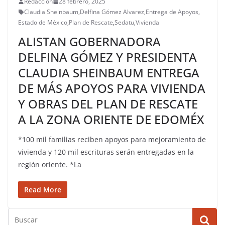
Redacción
28 febrero, 2025
Claudia Sheinbaum
,
Delfina Gómez Alvarez
,
Entrega de Apoyos
,
Estado de México
,
Plan de Rescate
,
Sedatu
,
Vivienda
ALISTAN GOBERNADORA
DELFINA GÓMEZ Y PRESIDENTA
CLAUDIA SHEINBAUM ENTREGA
DE MÁS APOYOS PARA VIVIENDA
Y OBRAS DEL PLAN DE RESCATE
A LA ZONA ORIENTE DE EDOMÉX
*100 mil familias reciben apoyos para mejoramiento de
vivienda y 120 mil escrituras serán entregadas en la
región oriente. *La
Read More