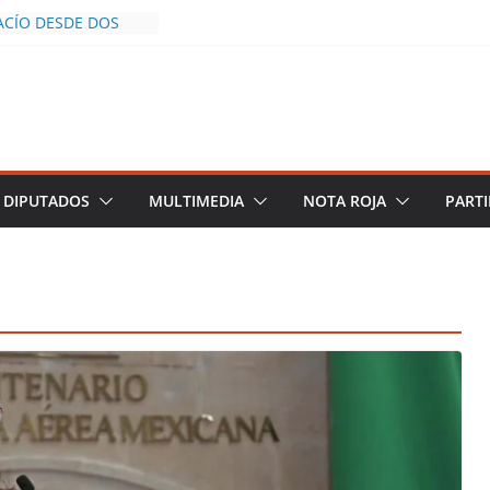
ACÍO DESDE DOS
A POLICÍA YA LA
JO
ROS AL INFLUENCER
LUM DURANTE
EN VIVO EN
E DESCIENDE A LAS
O Y TERMINA
DIPUTADOS
MULTIMEDIA
NOTA ROJA
PARTI
 CHALCO DEFIENDE
 SEGURIDAD PESE A
NTOS
RAZGOS DE
E DEL PLAN
EZA