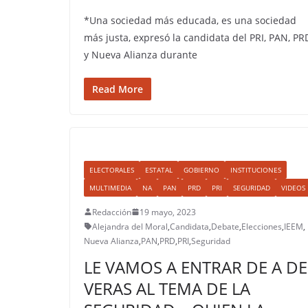
*Una sociedad más educada, es una sociedad
más justa, expresó la candidata del PRI, PAN, PR
y Nueva Alianza durante
Read More
ELECTORALES
ESTATAL
GOBIERNO
INSTITUCIONES
MULTIMEDIA
NA
PAN
PRD
PRI
SEGURIDAD
VIDEOS
Redacción
19 mayo, 2023
Alejandra del Moral
,
Candidata
,
Debate
,
Elecciones
,
IEEM
,
Nueva Alianza
,
PAN
,
PRD
,
PRI
,
Seguridad
LE VAMOS A ENTRAR DE A DE
VERAS AL TEMA DE LA