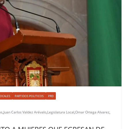
OCALES
PARTIDOS POLITICOS
PRD
os
,
Juan Carlos Valdez Arévalo
,
Legislatura Local
,
Omar Ortega Alvarez
,