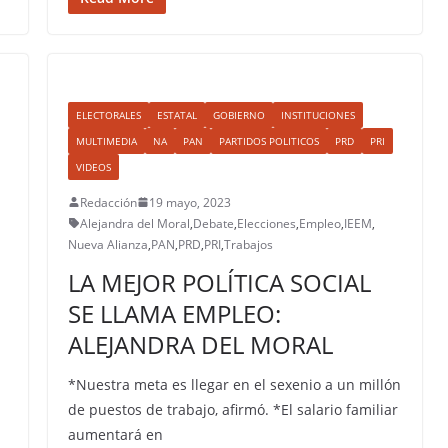
ELECTORALES
ESTATAL
GOBIERNO
INSTITUCIONES
MULTIMEDIA
NA
PAN
PARTIDOS POLITICOS
PRD
PRI
VIDEOS
Redacción
19 mayo, 2023
Alejandra del Moral
,
Debate
,
Elecciones
,
Empleo
,
IEEM
,
Nueva Alianza
,
PAN
,
PRD
,
PRI
,
Trabajos
LA MEJOR POLÍTICA SOCIAL
SE LLAMA EMPLEO:
ALEJANDRA DEL MORAL
*Nuestra meta es llegar en el sexenio a un millón
de puestos de trabajo, afirmó. *El salario familiar
aumentará en