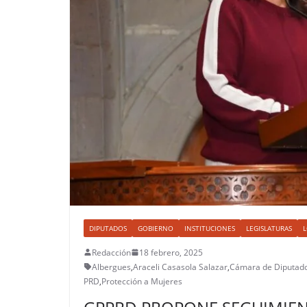
DIPUTADOS
GOBIERNO
INSTITUCIONES
LEGISLATURAS
L
Redacción
18 febrero, 2025
Albergues
,
Araceli Casasola Salazar
,
Cámara de Diputad
PRD
,
Protección a Mujeres