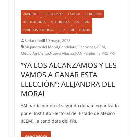
AMBIENTE
ELECTORALES
ESTATAL
GOBIERNO
INSTITUCIONES
MULTIMEDIA
NA
PAN
PARTIDOS POLITICOS
PRD
PRI
VIDEOS
Redacción
19 mayo, 2023
Alejandra del Moral
,
Candidata
,
Elecciones
,
IEEM
,
Medio Ambiente
,
Nueva Alianza
,
PAN
,
Pandemia
,
PRD
,
PRI
”YA LOS ALCANZAMOS Y LES
VAMOS A GANAR ESTA
ELECCIÓN”: ALEJANDRA DEL
MORAL
*Al participar en el segundo debate organizado
por el Instituto Electoral del Estado de México
(IEEM), la candidata del PRI,
Read More