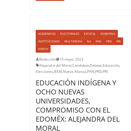
ACADEMICAS
ELECTORALES
ESTATAL
GOBIERNO
INSTITUCIONES
MULTIMEDIA
NA
PAN
PRD
PRI
VIDEOS
Redacción
19 mayo, 2023
Alejandra del Moral
,
Candidata
,
Debate
,
Educación
,
Elecciones
,
IEEM
,
Nueva Alianza
,
PAN
,
PRD
,
PRI
EDUCACIÓN INDÍGENA Y
OCHO NUEVAS
UNIVERSIDADES,
COMPROMISO CON EL
EDOMÉX: ALEJANDRA DEL
MORAL