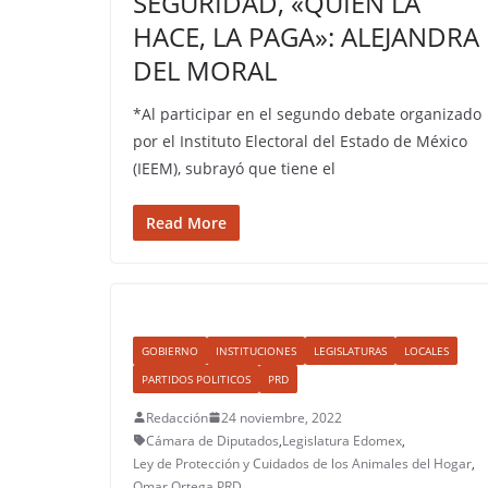
SEGURIDAD, «QUIEN LA
HACE, LA PAGA»: ALEJANDRA
DEL MORAL
*Al participar en el segundo debate organizado
por el Instituto Electoral del Estado de México
(IEEM), subrayó que tiene el
Read More
GOBIERNO
INSTITUCIONES
LEGISLATURAS
LOCALES
PARTIDOS POLITICOS
PRD
Redacción
24 noviembre, 2022
Cámara de Diputados
,
Legislatura Edomex
,
Ley de Protección y Cuidados de los Animales del Hogar
,
Omar Ortega
,
PRD