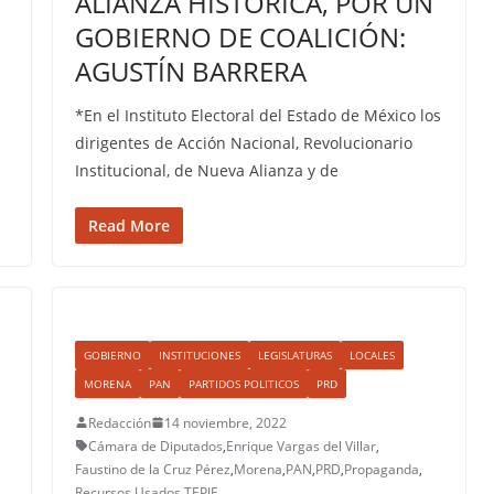
ALIANZA HISTÓRICA, POR UN
GOBIERNO DE COALICIÓN:
AGUSTÍN BARRERA
*En el Instituto Electoral del Estado de México los
dirigentes de Acción Nacional, Revolucionario
Institucional, de Nueva Alianza y de
Read More
GOBIERNO
INSTITUCIONES
LEGISLATURAS
LOCALES
MORENA
PAN
PARTIDOS POLITICOS
PRD
Redacción
14 noviembre, 2022
Cámara de Diputados
,
Enrique Vargas del Villar
,
Faustino de la Cruz Pérez
,
Morena
,
PAN
,
PRD
,
Propaganda
,
Recursos Usados
,
TEPJF