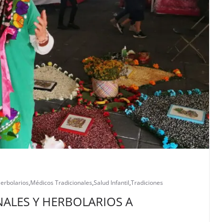
erbolarios
,
Médicos Tradicionales
,
Salud Infantil
,
Tradiciones
ALES Y HERBOLARIOS A