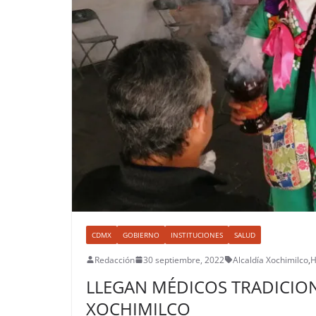
CDMX
GOBIERNO
INSTITUCIONES
SALUD
Redacción
30 septiembre, 2022
Alcaldía Xochimilco
,
H
LLEGAN MÉDICOS TRADICION
XOCHIMILCO