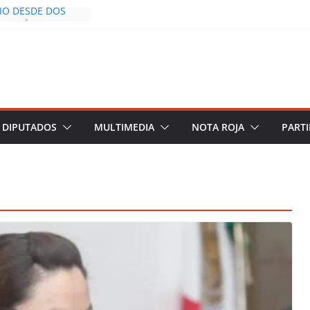
CÍO DESDE DOS
POLICÍA YA LA
S AL INFLUENCER
M DURANTE
 VIVO EN
DESCIENDE A LAS
 Y TERMINA
DIPUTADOS
MULTIMEDIA
NOTA ROJA
PARTI
HALCO DEFIENDE
EGURIDAD PESE A
TOS
AZGOS DE
 DEL PLAN
A