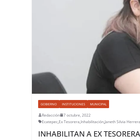
GOBIERNO
INSTITUCIONES
MUNICIPAL
Redacción
7 octubre, 2022
Ecatepec
,
Ex Tesorera
,
Inhabilitación
,
Janeth Silvia Herrer
INHABILITAN A EX TESORER