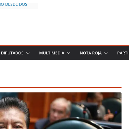
CÍO DESDE DOS
POLICÍA YA LA
S AL INFLUENCER
M DURANTE
 VIVO EN
DESCIENDE A LAS
 Y TERMINA
DIPUTADOS
MULTIMEDIA
NOTA ROJA
PARTI
HALCO DEFIENDE
EGURIDAD PESE A
TOS
AZGOS DE
 DEL PLAN
A