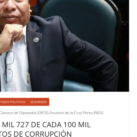
TIDOS POLITICOS
SEGURIDAD
Cámara de Diputados
,
ENCIG
,
Faustino de la Cruz Pérez
,
INEGI
 MIL 727 DE CADA 100 MIL
CTOS DE CORRUPCIÓN