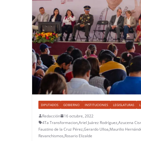
DIPUTADOS
GOBIERNO
INSTITUCIONES
LEGISLATURAS
L
Redacción
16 octubre, 2022
4Ta Transformacion
,
Ariel Juárez Rodríguez
,
Azucena Cis
Faustino de la Cruz Pérez
,
Gerardo Ulloa
,
Maurilio Hernánd
Revanchismos
,
Rosario Elizalde