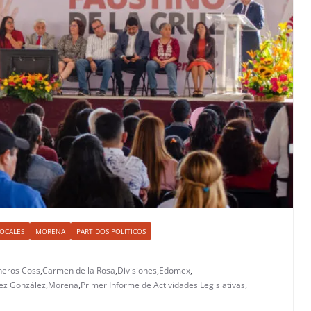
OCALES
MORENA
PARTIDOS POLITICOS
neros Coss
,
Carmen de la Rosa
,
Divisiones
,
Edomex
,
ez González
,
Morena
,
Primer Informe de Actividades Legislativas
,