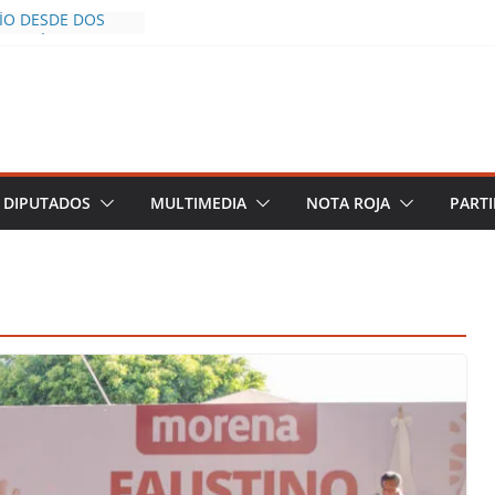
CÍO DESDE DOS
POLICÍA YA LA
S AL INFLUENCER
M DURANTE
 VIVO EN
DESCIENDE A LAS
 Y TERMINA
DIPUTADOS
MULTIMEDIA
NOTA ROJA
PARTI
HALCO DEFIENDE
EGURIDAD PESE A
TOS
AZGOS DE
 DEL PLAN
A